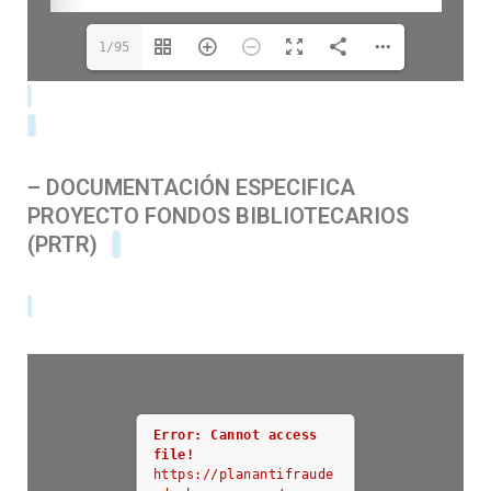
1/95
–
DOCUMENTACIÓN ESPECIFICA
PROYECTO FONDOS BIBLIOTECARIOS
(PRTR)
D
Error: Cannot access
file!
https://planantifraude