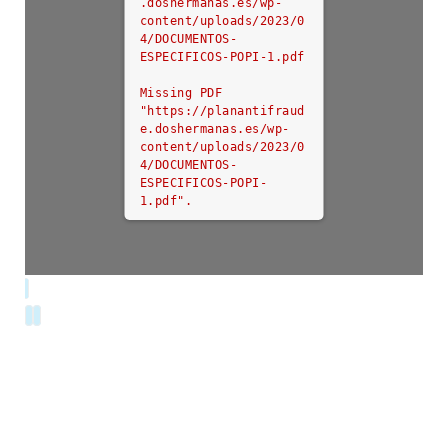
.doshermanas.es/wp-
content/uploads/2023/0
4/DOCUMENTOS-
ESPECIFICOS-POPI-1.pdf
Missing PDF
"https://planantifraud
e.doshermanas.es/wp-
content/uploads/2023/0
4/DOCUMENTOS-
ESPECIFICOS-POPI-
1.pdf".